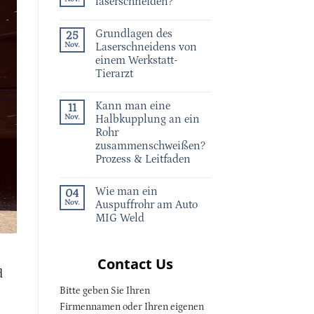
laserschneiden?
Grundlagen des
25
Nov.
Laserschneidens von
einem Werkstatt-
Tierarzt
Kann man eine
11
Nov.
Halbkupplung an ein
Rohr
zusammenschweißen?
Prozess & Leitfaden
Wie man ein
04
Nov.
Auspuffrohr am Auto
MIG Weld
Contact Us
d
Bitte geben Sie Ihren
Firmennamen oder Ihren eigenen