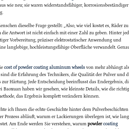
aus wie neu; sie waren widerstandsfähiger, korrosionsbeständiger
g.
schen dieselbe Frage gestellt: „Also, wie viel kostet es, Räder zu
h die Antwort ist nicht einfach mit einer Zahl zu geben. Hinter j
ltiger Vorbereitung, präziser elektrostatischer Anwendung und
ne langlebige, hochleistungsfähige Oberfläche verwandelt. Gena
ie
cost of powder coating aluminum wheels
von mehr abhängt al
sind die Erfahrung des Technikers, die Qualität der Pulver und d
s zur Härtung. Jede Entscheidung beeinflusst das Endergebnis, di
i Baoxuan haben wir gesehen, wie kleinste Details, wie die richti
ethode, das Ergebnis komplett verändern können.
chte ich Ihnen die echte Geschichte hinter dem Pulverbeschichten
der Prozess abläuft, warum er Lackierungen überlegen ist, wie lan
 kostet. Am Ende werden Sie verstehen, warum
powder
coating