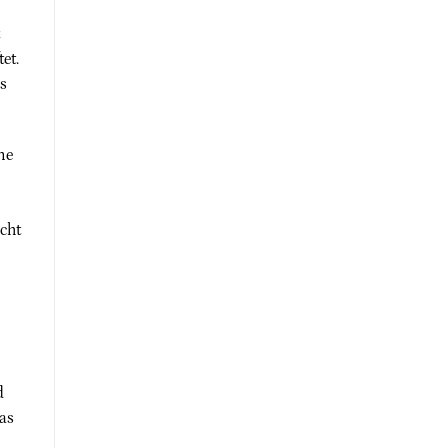
et.
s
ne
cht
d
das