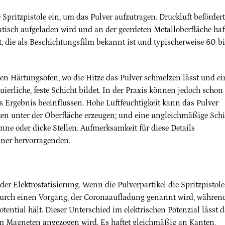
e Spritzpistole ein, um das Pulver aufzutragen. Druckluft befördert
tatisch aufgeladen wird und an der geerdeten Metalloberfläche haft
, die als Beschichtungsfilm bekannt ist und typischerweise 60 bi
n Härtungsofen, wo die Hitze das Pulver schmelzen lässt und ei
ierliche, feste Schicht bildet. In der Praxis können jedoch schon
 Ergebnis beeinflussen. Hohe Luftfeuchtigkeit kann das Pulver
n unter der Oberfläche erzeugen; und eine ungleichmäßige Schi
nne oder dicke Stellen. Aufmerksamkeit für diese Details
iner hervorragenden.
 der Elektrostatisierung. Wenn die Pulverpartikel die Spritzpistole
g durch einen Vorgang, der Coronaaufladung genannt wird, währen
ential hält. Dieser Unterschied im elektrischen Potenzial lässt 
em Magneten angezogen wird. Es haftet gleichmäßig an Kanten,