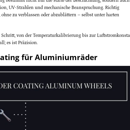
ung bestimmt nicht nur die Härte der Beschichtung, sondern auch
rosion, UV-Strahlen und mechanische Beanspruchung. Richtig
, ohne zu verblassen oder abzublättern – selbst unter harten
 Schritt, von der Temperaturkalibrierung bis zur Luftstromkonsta
l; es ist Präzision.
oating für Aluminiumräder