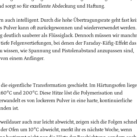
d sorgt so für exzellente Abdeckung und Haftung.
rn auch intelligent. Durch die hohe Übertragungsrate geht fast ke
ges Pulver kann oft zurückgewonnen und wiederverwendet werden.
ung deutlich sauberer als Flüssiglack. Dennoch müssen wir manch
tiefe Felgenvertiefungen, bei denen der Faraday-Käfig-Effekt das
Zu wissen, wie Spannung und Pistolenabstand anzupassen sind,
r von einem Anfänger.
r die eigentliche Transformation geschieht. Im Härtungsofen lieg
160°C und 200°C. Diese Hitze löst die Polymerisation und
rwandelt es von lockerem Pulver in eine harte, kontinuierliche
nden ist.
eildauer auch nur leicht abweicht, zeigen sich die Folgen schnel
n der Ofen um 10°C abweicht, merkt ihr es nächste Woche, wenn