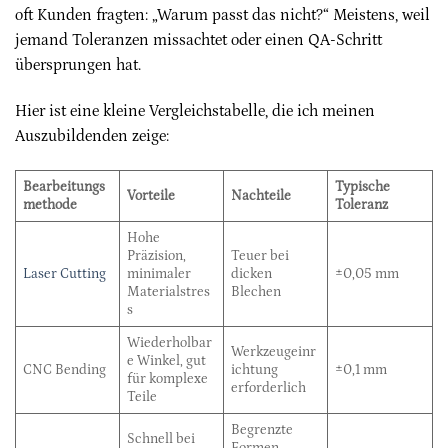
oft Kunden fragten: „Warum passt das nicht?“ Meistens, weil
jemand Toleranzen missachtet oder einen QA-Schritt
übersprungen hat.
Hier ist eine kleine Vergleichstabelle, die ich meinen
Auszubildenden zeige:
Bearbeitungs
Typische
Vorteile
Nachteile
methode
Toleranz
Hohe
Präzision,
Teuer bei
Laser Cutting
minimaler
dicken
±0,05 mm
Materialstres
Blechen
s
Wiederholbar
Werkzeugeinr
e Winkel, gut
CNC Bending
ichtung
±0,1 mm
für komplexe
erforderlich
Teile
Begrenzte
Schnell bei
Formen,