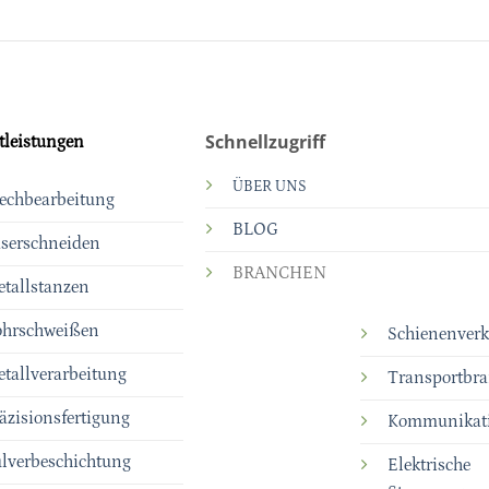
Schnellzugriff
tleistungen
ÜBER UNS
echbearbeitung
BLOG
serschneiden
BRANCHEN
tallstanzen
ohrschweißen
Schienenverk
tallverarbeitung
Transportbr
äzisionsfertigung
Kommunikati
lverbeschichtung
Elektrische