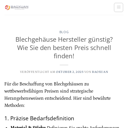
Zum
Inhalt
springen
BLOG
Blechgehäuse Hersteller günstig?
Wie Sie den besten Preis schnell
finden!
VERÖFFENTLICHT AM
OKTOBER 2, 2025
VON
BAOXUAN
Für die Beschaffung von Blechgehäusen zu
wettbewerbsfähigen Preisen sind strategische
Herangehensweisen entscheidend. Hier sind bewährte
Methoden:
1. Präzise Bedarfsdefinition
Material & Stärke:
Definieren Sie exakte Anforderungen