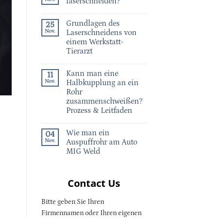
laserschneiden?
Grundlagen des
25
Nov.
Laserschneidens von
einem Werkstatt-
Tierarzt
Kann man eine
11
Nov.
Halbkupplung an ein
Rohr
zusammenschweißen?
Prozess & Leitfaden
Wie man ein
04
Nov.
Auspuffrohr am Auto
MIG Weld
Contact Us
Bitte geben Sie Ihren
Firmennamen oder Ihren eigenen