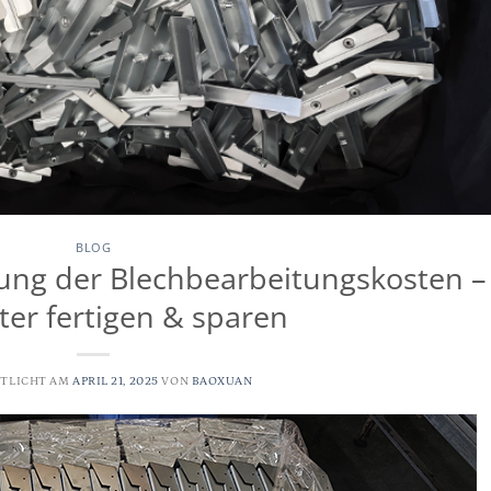
BLOG
kung der Blechbearbeitungskosten –
nter fertigen & sparen
TLICHT AM
APRIL 21, 2025
VON
BAOXUAN